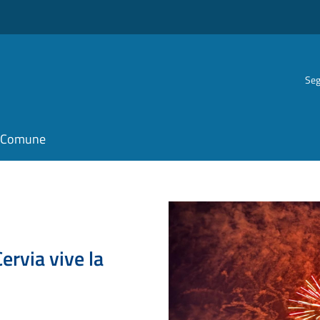
Seg
il Comune
ervia vive la