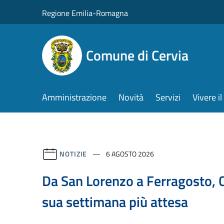
Salta al contenuto principale
Regione Emilia-Romagna
Comune di Cervia
Amministrazione
Novità
Servizi
Vivere 
NOTIZIE
6 AGOSTO 2026
Da San Lorenzo a Ferragosto, C
sua settimana più attesa