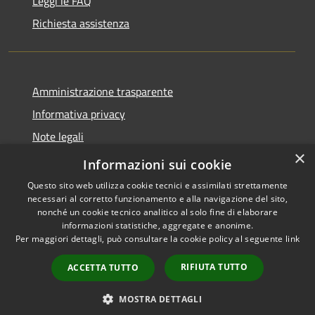
Leggi le FAQ
Richiesta assistenza
Amministrazione trasparente
Informativa privacy
Note legali
×
Dichiarazione di accessibilità
Informazioni sui cookie
Questo sito web utilizza cookie tecnici e assimilati strettamente
necessari al corretto funzionamento e alla navigazione del sito,
nonché un cookie tecnico analitico al solo fine di elaborare
informazioni statistiche, aggregate e anonime.
RSS
Copyright © 2026 • Comune di
Per maggiori dettagli, può consultare la cookie policy al seguente
link
Accessibilità
Cervia • Powered by
Privacy
Municipium
Accesso
•
RIFIUTA TUTTO
ACCETTA TUTTO
Cookie
redazione
Mappa del sito
MOSTRA DETTAGLI