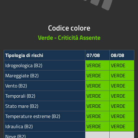
Codice colore
Verde - Criticità Assente
Tipologia di rischi
07/08
08/08
Idrogeologica (B2)
VERDE
VERDE
Mareggiate (B2)
VERDE
VERDE
Vento (B2)
VERDE
VERDE
Temporali (B2)
VERDE
VERDE
Stato mare (B2)
VERDE
VERDE
Temperature estreme (B2)
VERDE
VERDE
Idraulica (B2)
VERDE
VERDE
Neve (B2)