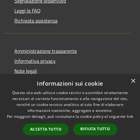
Segnalazione disservizio
Leggi le FAQ
Richiesta assistenza
Amministrazione trasparente
Informativa privacy
Note legali
×
Dichiarazione di accessibilità
Informazioni sui cookie
Questo sito web utilizza cookie tecnici e assimilati strettamente
necessari al corretto funzionamento e alla navigazione del sito,
nonché un cookie tecnico analitico al solo fine di elaborare
informazioni statistiche, aggregate e anonime.
RSS
Copyright © 2026 • Comune di
Per maggiori dettagli, può consultare la cookie policy al seguente
link
Accessibilità
Cervia • Powered by
Privacy
Municipium
Accesso
•
RIFIUTA TUTTO
ACCETTA TUTTO
Cookie
redazione