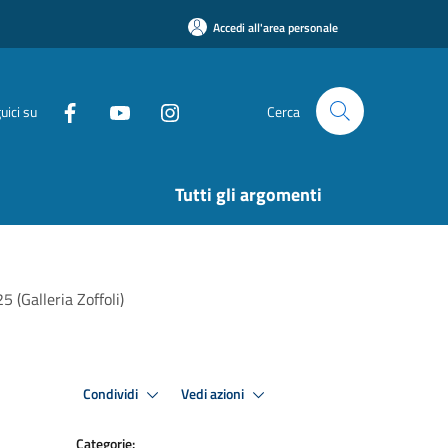
Accedi all'area personale
uici su
Cerca
Tutti gli argomenti
5 (Galleria Zoffoli)
Condividi
Vedi azioni
Categorie: