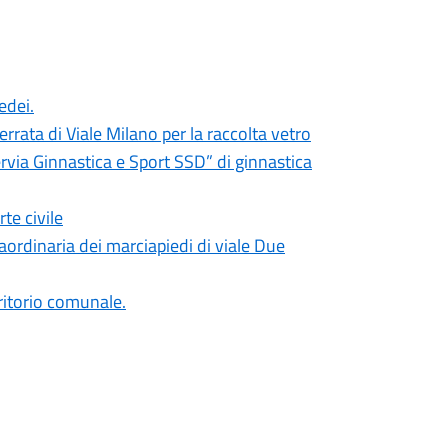
edei.
rrata di Viale Milano per la raccolta vetro
rvia Ginnastica e Sport SSD” di ginnastica
te civile
ordinaria dei marciapiedi di viale Due
erritorio comunale.