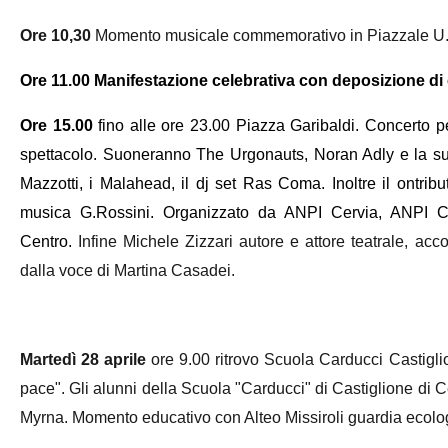
O
re 10,30
Momento musicale commemorativo in Piazzale U. F
Ore 11.00 Manifestazione celebrativa con deposizione di 
Ore 15.00
fino alle ore 23.00
Piazza Garibaldi.
Concerto p
spettacolo. Suoneranno The Urgonauts,
Noran Adly e la su
Mazzotti, i Malahead, il dj set Ras Coma. Inoltre il
ontribu
musica G.Rossini. Organizzato da ANPI Cervia, ANPI Ca
Centro.
Infine Michele Zizzari autore e attore teatrale, ac
dalla voce di Martina Casadei.
Martedì 28 aprile
ore 9.00 ritrovo Scuola Carducci Castigl
pace". Gli alunni della Scuola "Carducci" di Castiglione di Ce
Myrna. Momento educativo con Alteo Missiroli guardia ecolog