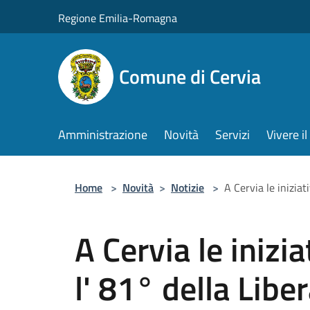
Salta al contenuto principale
Regione Emilia-Romagna
Comune di Cervia
Amministrazione
Novità
Servizi
Vivere 
Home
>
Novità
>
Notizie
>
A Cervia le iniziat
A Cervia le inizi
l' 81° della Libe