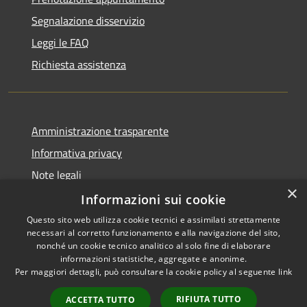
Segnalazione disservizio
Leggi le FAQ
Richiesta assistenza
Amministrazione trasparente
Informativa privacy
Note legali
×
Dichiarazione di accessibilità
Informazioni sui cookie
Questo sito web utilizza cookie tecnici e assimilati strettamente
necessari al corretto funzionamento e alla navigazione del sito,
nonché un cookie tecnico analitico al solo fine di elaborare
informazioni statistiche, aggregate e anonime.
RSS
Copyright © 2026 • Comune di
Per maggiori dettagli, può consultare la cookie policy al seguente
link
Accessibilità
Cervia • Powered by
Privacy
Municipium
Accesso
•
RIFIUTA TUTTO
ACCETTA TUTTO