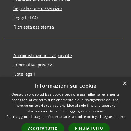
Segnalazione disservizio
Leggi le FAQ
Richiesta assistenza
Amministrazione trasparente
Informativa privacy
Note legali
×
Dichiarazione di accessibilità
Informazioni sui cookie
Questo sito web utilizza cookie tecnici e assimilati strettamente
necessari al corretto funzionamento e alla navigazione del sito,
nonché un cookie tecnico analitico al solo fine di elaborare
informazioni statistiche, aggregate e anonime.
RSS
Copyright © 2026 • Comune di
Per maggiori dettagli, può consultare la cookie policy al seguente
link
Accessibilità
Cervia • Powered by
Privacy
Municipium
Accesso
•
RIFIUTA TUTTO
ACCETTA TUTTO