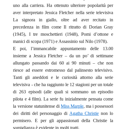
uno alla carriera. Ha ottenuto ulteriore popolarità per
aver interpretato Jessica Fletcher nella serie televisiva
La signora in giallo, oltre ad aver recitato in
precedenza in film come Il ritratto di Dorian Gray
(1945), I tre moschettieri (1948), Pomi d’ottone e
manici di scopa (1971) e Assassinio sul Nilo (1978).
E poi, l’immancabile appuntamento delle 13.00
insieme a Jessica Fletcher – da un po’ di settimane
allungato passando dai 60 ai 90 minuti – che non
riesce ad essere estromesso dal palinsesto televisivo.
Tanti gli aneddoti e le curiosità attorno alla serie
televisiva - che ha raggiunto le 12 stagioni per un totale
di 263 episodi (alle quali si sommano un episodio
pilota e 4 film). La serie fu inizialmente pensata come
la versione statunitense di
Miss Marple
, ma i possessori
dei diritti del personaggio di
Agatha Christie
non lo
permisero. E per gli appassionati della Christie la
somiglianza è evidente in molti tratti.