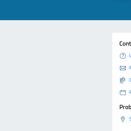
Cont
Prob