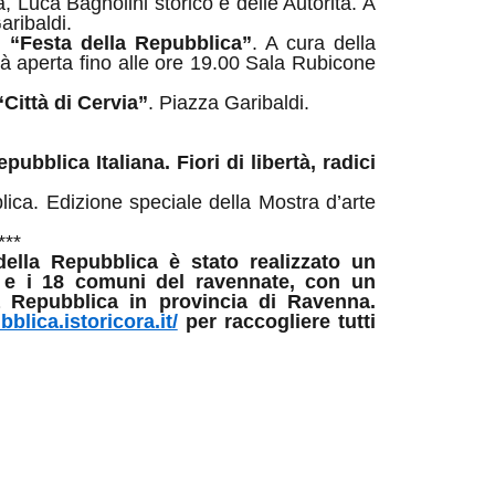
 Luca Bagnolini storico e delle Autorità. A
aribaldi.
 “Festa della Repubblica”
. A cura della
à aperta fino alle ore 19.0
0
Sala Rubicone
Città di Cervia”
. Piazza Garibaldi.
ubblica Italiana. Fiori di libertà, radici
lica
. Edizione
speciale della
Mostra d’arte
***
della Repubblica è stato realizzato un
a e i 18 comuni del ravennate, con un
la Repubblica in provincia di Ravenna.
bblica.istoricora.it/
per raccogliere tutti