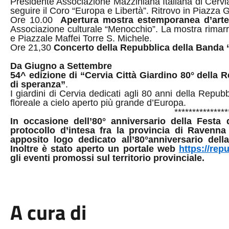
Presidente Associazione Mazziniana Italiana di Cervia,
seguire il Coro “Europa e Libertà”. Ritrovo in Piazza G
Ore 10.00
Apertura mostra estemporanea d’arte
Associazione culturale “Menocchio”.
La mostra rimarr
e Piazzale Maffei Torre S. Michele.
Ore 21,30
Concerto della Repubblica della Banda “
Da Giugno a Settembre
54^ edizione di “Cervia Città Giardino 80° della Rep
di speranza”
.
I giardini di Cervia dedicati
agli 80 anni della Repubb
floreale a cielo aperto più grande d’Europa.
***************
In occasione dell’80° anniversario della Festa 
protocollo d’intesa fra la provincia di Ravenn
apposito logo dedicato all’80°anniversario del
Inoltre è stato
aperto u
n portale web
https://repu
gli eventi
promossi sul territorio provinciale.
A cura di