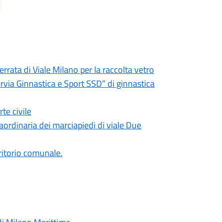
rrata di Viale Milano per la raccolta vetro
rvia Ginnastica e Sport SSD” di ginnastica
te civile
ordinaria dei marciapiedi di viale Due
erritorio comunale.