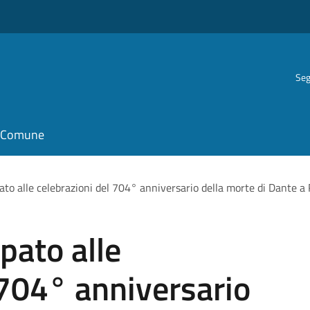
Seg
il Comune
ato alle celebrazioni del 704° anniversario della morte di Dante 
pato alle
 704° anniversario