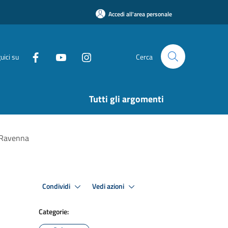
Accedi all'area personale
uici su
Cerca
Tutti gli argomenti
a Ravenna
Condividi
Vedi azioni
Categorie: