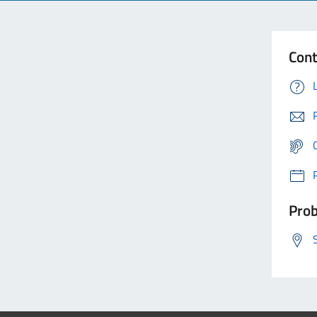
Cont
Prob