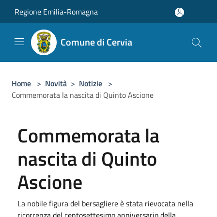
Salta al contenuto principale
Regione Emilia-Romagna
Comune di Cervia
Home
>
Novità
>
Notizie
>
Commemorata la nascita di Quinto Ascione
Commemorata la
nascita di Quinto
Ascione
La nobile figura del bersagliere è stata rievocata nella
ricorrenza del centosettesimo anniversario della