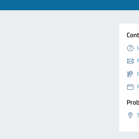
Cont
Prob