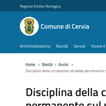
Salta al contenuto principale
Regione Emilia-Romagna
Comune di Cervia
Amministrazione
Novità
Servizi
Vivere 
Home
>
Novità
>
Avvisi
>
Disciplina della circolazione stradale permanente s
Disciplina della 
permanente sul 