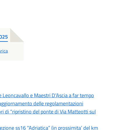
2025
F
rica
ie Leoncavallo e Maestri D’Ascia a far tempo
 - aggiornamento delle regolamentazioni
i di “ripristino del ponte di Via Matteotti sul
sezione ss16 “Adriatica” (in prossimita’ del km