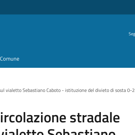
Seg
il Comune
ul vialetto Sebastiano Caboto - istituzione del divieto di sosta 0-
circolazione stradale
vialetto Sebastiano