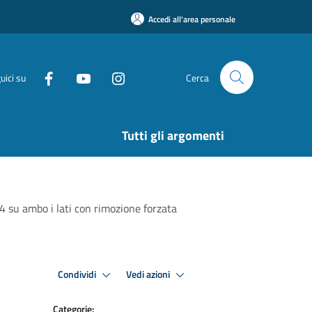
Accedi all'area personale
uici su
Cerca
Tutti gli argomenti
24 su ambo i lati con rimozione forzata
Condividi
Vedi azioni
Categorie: