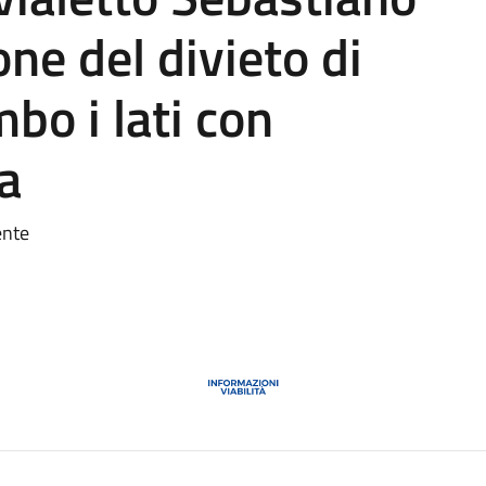
one del divieto di
bo i lati con
a
ente