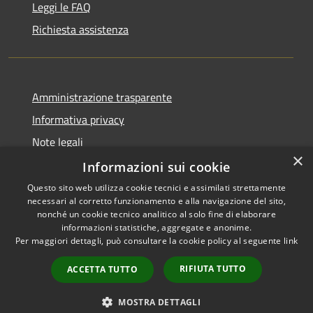
Leggi le FAQ
Richiesta assistenza
Amministrazione trasparente
Informativa privacy
Note legali
×
Dichiarazione di accessibilità
Informazioni sui cookie
Questo sito web utilizza cookie tecnici e assimilati strettamente
necessari al corretto funzionamento e alla navigazione del sito,
nonché un cookie tecnico analitico al solo fine di elaborare
informazioni statistiche, aggregate e anonime.
RSS
Copyright © 2026 • Comune di
Per maggiori dettagli, può consultare la cookie policy al seguente
link
Accessibilità
Cervia • Powered by
Privacy
Municipium
Accesso
•
RIFIUTA TUTTO
ACCETTA TUTTO
Cookie
redazione
Mappa del sito
MOSTRA DETTAGLI