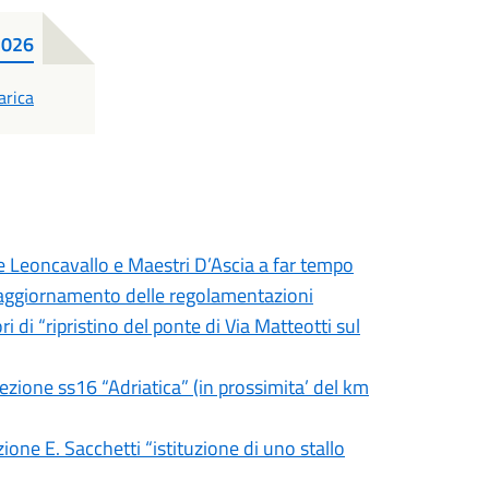
 2026
F
arica
ie Leoncavallo e Maestri D’Ascia a far tempo
 - aggiornamento delle regolamentazioni
i di “ripristino del ponte di Via Matteotti sul
sezione ss16 “Adriatica” (in prossimita’ del km
zione E. Sacchetti “istituzione di uno stallo