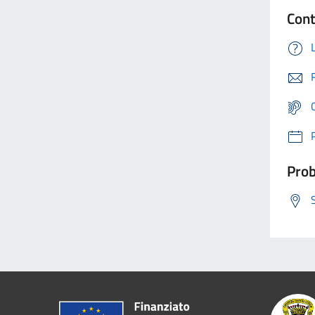
Cont
Prob