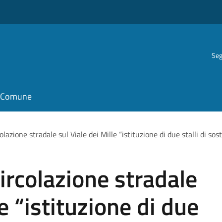
Seg
il Comune
olazione stradale sul Viale dei Mille “istituzione di due stalli di sost
circolazione stradale
le “istituzione di due