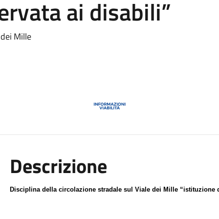
servata ai disabili”
 dei Mille
Descrizione
Disciplina della circolazione stradale sul
V
iale dei
M
ille
“istituzione d