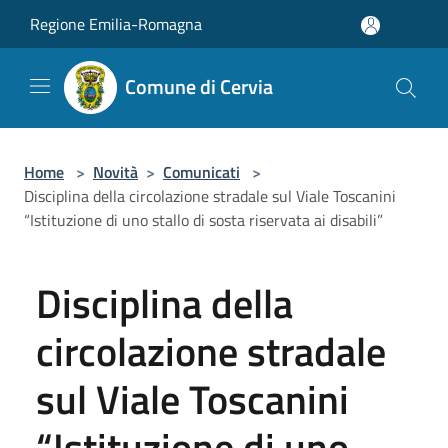
Salta al contenuto principale
Regione Emilia-Romagna
Comune di Cervia
Home
>
Novità
>
Comunicati
>
Disciplina della circolazione stradale sul Viale Toscanini
“Istituzione di uno stallo di sosta riservata ai disabili”
Disciplina della
circolazione stradale
sul Viale Toscanini
“Istituzione di uno