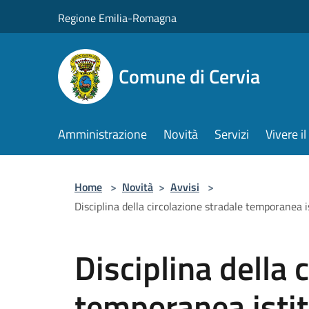
Salta al contenuto principale
Regione Emilia-Romagna
Comune di Cervia
Amministrazione
Novità
Servizi
Vivere 
Home
>
Novità
>
Avvisi
>
Disciplina della circolazione stradale temporanea is
Disciplina della 
temporanea istit