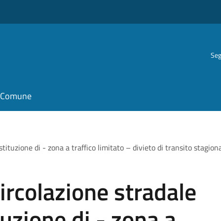
Seg
il Comune
tituzione di - zona a traffico limitato – divieto di transito stagiona
circolazione stradale
uzione di - zona a