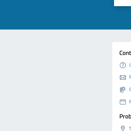
Cont
Prob