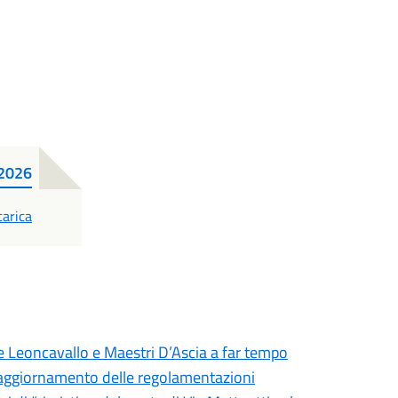
 2026
DF
carica
ie Leoncavallo e Maestri D’Ascia a far tempo
 - aggiornamento delle regolamentazioni