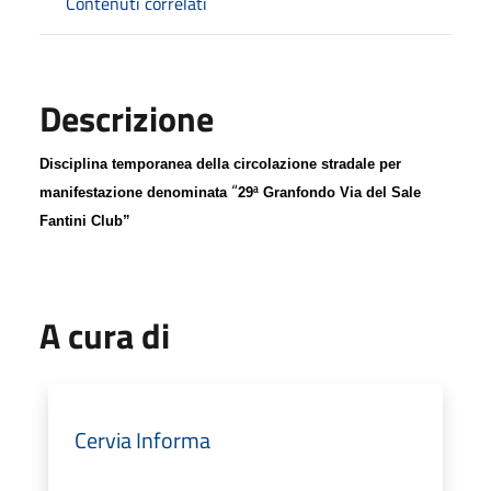
Contenuti correlati
Descrizione
Disciplina temporanea della circolazione stradale per
“
manifestazione denominata
29ª
G
ranfondo
V
ia
d
el
S
ale
F
antini
C
lub”
A cura di
Cervia Informa