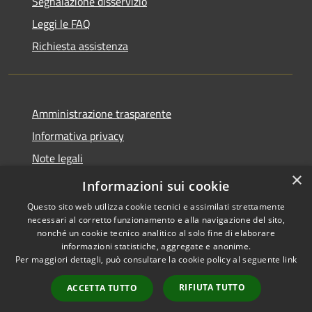
Segnalazione disservizio
Leggi le FAQ
Richiesta assistenza
Amministrazione trasparente
Informativa privacy
Note legali
×
Dichiarazione di accessibilità
Informazioni sui cookie
Questo sito web utilizza cookie tecnici e assimilati strettamente
necessari al corretto funzionamento e alla navigazione del sito,
nonché un cookie tecnico analitico al solo fine di elaborare
informazioni statistiche, aggregate e anonime.
RSS
Copyright © 2026 • Comune di
Per maggiori dettagli, può consultare la cookie policy al seguente
link
Accessibilità
Cervia • Powered by
Privacy
Municipium
Accesso
•
RIFIUTA TUTTO
ACCETTA TUTTO
Cookie
redazione