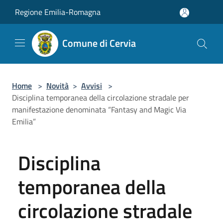
Salta al contenuto principale
Regione Emilia-Romagna
Comune di Cervia
Home
>
Novità
>
Avvisi
>
Disciplina temporanea della circolazione stradale per
manifestazione denominata “Fantasy and Magic Via
Emilia”
Disciplina
temporanea della
circolazione stradale