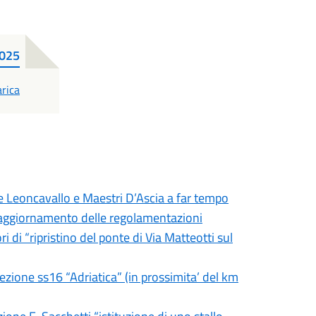
2025
F
rica
ie Leoncavallo e Maestri D’Ascia a far tempo
 - aggiornamento delle regolamentazioni
i di “ripristino del ponte di Via Matteotti sul
sezione ss16 “Adriatica” (in prossimita’ del km