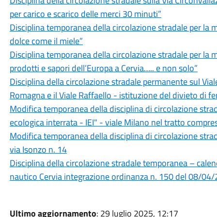
Disciplina della circolazione stradale sulla Via Circonvalla
per carico e scarico delle merci 30 minuti”
Disciplina temporanea della circolazione stradale per l
dolce come il miele”
Disciplina temporanea della circolazione stradale per l
prodotti e sapori dell’Europa a Cervia….. e non solo”
Disciplina della circolazione stradale permanente sul Vial
Romagna e il Viale Raffaello - istituzione del divieto di f
Modifica temporanea della disciplina di circolazione strad
ecologica interrata - IEI" - viale Milano nel tratto compr
Modifica temporanea della disciplina di circolazione strad
via Isonzo n. 14
Disciplina della circolazione stradale temporanea – calen
nautico Cervia integrazione ordinanza n. 150 del 08/04
Ultimo aggiornamento
: 29 luglio 2025, 12:17