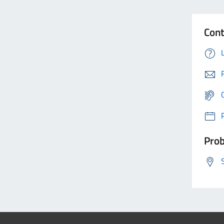
Cont
Prob