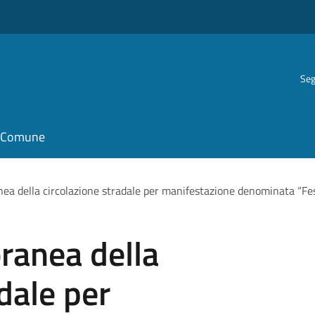
Seg
il Comune
nea della circolazione stradale per manifestazione denominata “
ranea della
dale per