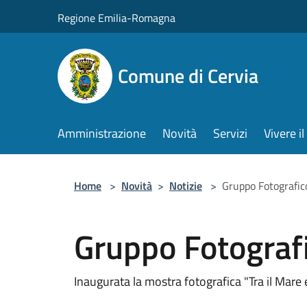
Salta al contenuto principale
Regione Emilia-Romagna
Comune di Cervia
Amministrazione
Novità
Servizi
Vivere 
Home
>
Novità
>
Notizie
>
Gruppo Fotografi
Gruppo Fotograf
Inaugurata la mostra fotografica "Tra il Mare 