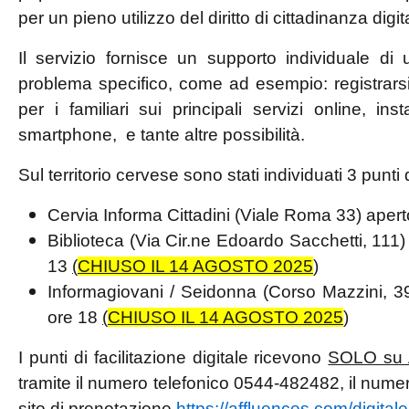
per un pieno utilizzo del diritto di cittadinanza digit
Il servizio fornisce un supporto individuale di
problema specifico, come ad esempio: registrars
per i familiari sui principali servizi online, ins
smartphone, e tante altre possibilità.
Sul territorio cervese sono stati individuati 3 punti 
Cervia Informa Cittadini (Viale Roma 33) aperto
Biblioteca (Via Cir.ne Edoardo Sacchetti, 111) 
13
(
CHIUSO IL 14 AGOSTO 2025
)
Informagiovani / Seidonna (Corso Mazzini, 39)
ore 18
(
CHIUSO IL 14 AGOSTO 2025
)
I punti di facilitazione digitale ricevono
SOLO su
tramite il numero telefonico 0544-482482, il nume
sito di prenotazione
https://affluences.com/digital