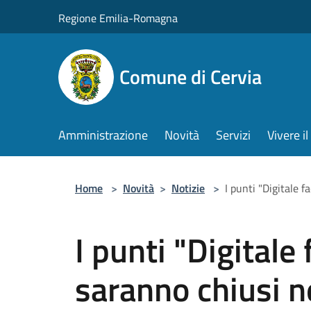
Salta al contenuto principale
Regione Emilia-Romagna
Comune di Cervia
Amministrazione
Novità
Servizi
Vivere 
Home
>
Novità
>
Notizie
>
I punti "Digitale f
I punti "Digitale 
saranno chiusi ne