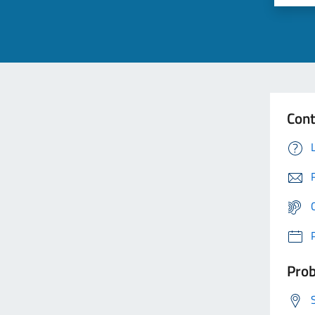
Cont
Prob