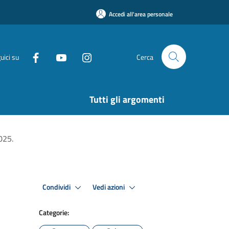
Accedi all'area personale
uici su
Cerca
Tutti gli argomenti
025.
Condividi
Vedi azioni
Categorie: