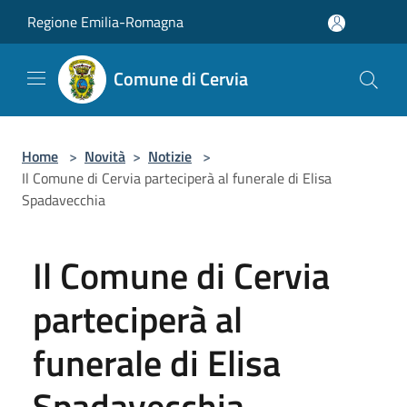
Salta al contenuto principale
Regione Emilia-Romagna
Comune di Cervia
Home
>
Novità
>
Notizie
>
Il Comune di Cervia parteciperà al funerale di Elisa
Spadavecchia
Il Comune di Cervia
parteciperà al
funerale di Elisa
Spadavecchia