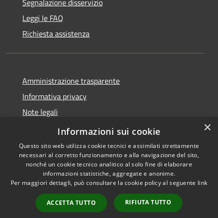
Segnalazione disservizio
Leggi le FAQ
Richiesta assistenza
Amministrazione trasparente
Informativa privacy
Note legali
×
Dichiarazione di accessibilità
Informazioni sui cookie
Questo sito web utilizza cookie tecnici e assimilati strettamente
necessari al corretto funzionamento e alla navigazione del sito,
nonché un cookie tecnico analitico al solo fine di elaborare
informazioni statistiche, aggregate e anonime.
RSS
Copyright © 2026 • Comune di
Per maggiori dettagli, può consultare la cookie policy al seguente
link
Accessibilità
Cervia • Powered by
Privacy
Municipium
Accesso
•
RIFIUTA TUTTO
ACCETTA TUTTO
Cookie
redazione