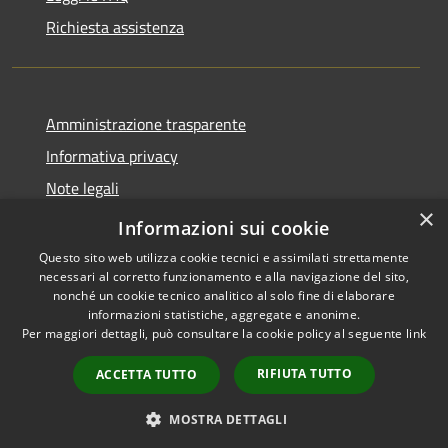
Richiesta assistenza
Amministrazione trasparente
Informativa privacy
Note legali
×
Dichiarazione di accessibilità
Informazioni sui cookie
Questo sito web utilizza cookie tecnici e assimilati strettamente
necessari al corretto funzionamento e alla navigazione del sito,
nonché un cookie tecnico analitico al solo fine di elaborare
informazioni statistiche, aggregate e anonime.
RSS
Copyright © 2026 • Comune di
Per maggiori dettagli, può consultare la cookie policy al seguente
link
Accessibilità
Cervia • Powered by
Privacy
Municipium
Accesso
•
RIFIUTA TUTTO
ACCETTA TUTTO
Cookie
redazione
Mappa del sito
MOSTRA DETTAGLI