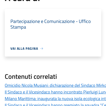
Partecipazione e Comunicazione - Uffico
Stampa
VAI ALLA PAGINA
Contenuti correlati
Omicidio Nicola Musiani: dichiarazione del Sindaco Mirk
Il Sindaco e il Vicesindaco hanno incontrato Pierluigi Lun
Milano Marittima: inaugurata la nuova isola ecologica inte
Il Sindaco e il Vicesindaco hanno premiato la squadra “Ce