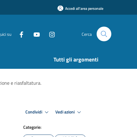
Accedi all'area personale
uici su
Cerca
Tutti gli argomenti
zione e riasfaltatura.
Condividi
Vedi azioni
Categorie: