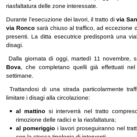
riasfaltatura delle zone interessate.
Durante l’esecuzione dei lavori, il tratto di
via Sa
via Ronco
sarà chiuso al traffico, ad eccezione dei
presenti. La ditta esecutrice predisporrà una viab
disagi.
Dalla giornata di oggi, martedì 11 novembre, so
Bova
, che completano quelli già effettuati ne
settimane.
Trattandosi di una strada particolarmente traff
limitare i disagi alla circolazione:
al mattino
si interverrà nel tratto compres
rimozione delle radici e la riasfaltatura;
al pomeriggio
i lavori proseguiranno nel tratt
con la stessa tipologia di interventi.