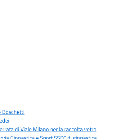
o Boschetti
edei.
rrata di Viale Milano per la raccolta vetro
rvia Ginnastica e Sport SSD” di ginnastica