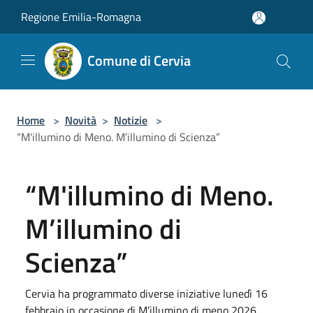
Salta al contenuto principale
Regione Emilia-Romagna
Comune di Cervia
Home
>
Novità
>
Notizie
>
“M'illumino di Meno. M’illumino di Scienza”
“M'illumino di Meno.
M’illumino di
Scienza”
Cervia ha programmato diverse iniziative lunedì 16
febbraio in occasione di M’illumino di meno 2026.