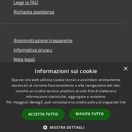
Leggi le FAQ
Richiesta assistenza
Amministrazione trasparente
Informativa privacy
Note legali
×
Dichiarazione di accessibilità
Informazioni sui cookie
Questo sito web utilizza cookie tecnici e assimilati strettamente
necessari al corretto funzionamento e alla navigazione del sito,
nonché un cookie tecnico analitico al solo fine di elaborare
informazioni statistiche, aggregate e anonime.
RSS
Copyright © 2026 • Comune di
Per maggiori dettagli, può consultare la cookie policy al seguente
link
Accessibilità
Cervia • Powered by
Privacy
Municipium
Accesso
•
RIFIUTA TUTTO
ACCETTA TUTTO
Cookie
redazione
Mappa del sito
MOSTRA DETTAGLI