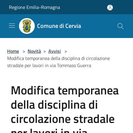
Salta al contenuto principale
Regione Emilia-Romagna
Comune di Cervia
Home
>
Novità
>
Avvisi
>
Modifica temporanea della disciplina di circolazione
stradale per lavori in via Tommaso Guerra
Modifica temporanea
della disciplina di
circolazione stradale
per lavori in via