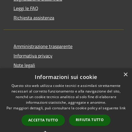
Leggi le FAQ
Richiesta assistenza
Amministrazione trasparente
Informativa privacy
Note legali
×
Dichiarazione di accessibilità
Informazioni sui cookie
Questo sito web utilizza cookie tecnici e assimilati strettamente
necessari al corretto funzionamento e alla navigazione del sito,
nonché un cookie tecnico analitico al solo fine di elaborare
informazioni statistiche, aggregate e anonime.
RSS
Copyright © 2026 • Comune di
Per maggiori dettagli, può consultare la cookie policy al seguente
link
Accessibilità
Cervia • Powered by
Privacy
Municipium
Accesso
•
RIFIUTA TUTTO
ACCETTA TUTTO
Cookie
redazione