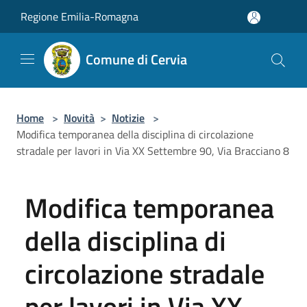
Salta al contenuto principale
Regione Emilia-Romagna
Comune di Cervia
Home
>
Novità
>
Notizie
>
Modifica temporanea della disciplina di circolazione
stradale per lavori in Via XX Settembre 90, Via Bracciano 8
Modifica temporanea
della disciplina di
circolazione stradale
per lavori in Via XX