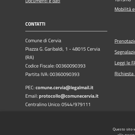
Documenti e dati
Mobilità e
CONTATTI
Comune di Cervia
Prenotaz
Piazza G. Garibaldi, 1 - 48015 Cervia
Segnalazi
(RA)
Leggi le 
Codice Fiscale: 00360090393
Richiesta
Partita IVA: 00360090393
PEC:
comune.cervia@legalmail.it
Email:
protocollo@comunecervia.it
Centralino Unico: 0544/979111
Codice Univoco: UFIXJW
Nome dell'ufficio: Uff_eFatturaPA
Questo sito 
Codice ISTAT: 039007
alla navig