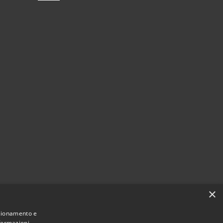
×
nzionamento e
nformazioni