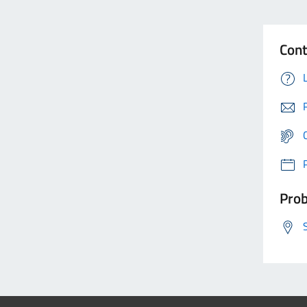
Cont
Prob