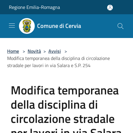
Salta al contenuto principale
Regione Emilia-Romagna
Comune di Cervia
Home
>
Novità
>
Avvisi
>
Modifica temporanea della disciplina di circolazione
stradale per lavori in via Salara e S.P. 254
Modifica temporanea
della disciplina di
circolazione stradale
per lavori in via Salara