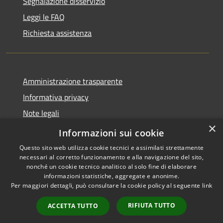
Segnalazione disservizio
Leggi le FAQ
Richiesta assistenza
Amministrazione trasparente
Informativa privacy
Note legali
×
Dichiarazione di accessibilità
Informazioni sui cookie
Questo sito web utilizza cookie tecnici e assimilati strettamente
necessari al corretto funzionamento e alla navigazione del sito,
nonché un cookie tecnico analitico al solo fine di elaborare
informazioni statistiche, aggregate e anonime.
RSS
Copyright © 2026 • Comune di
Per maggiori dettagli, può consultare la cookie policy al seguente
link
Accessibilità
Cervia • Powered by
Privacy
Municipium
Accesso
•
RIFIUTA TUTTO
ACCETTA TUTTO
Cookie
redazione