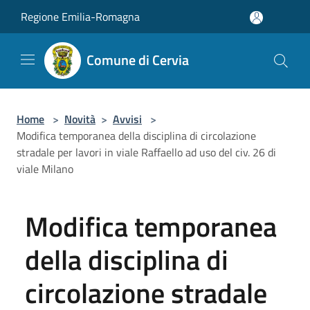
Salta al contenuto principale
Regione Emilia-Romagna
Comune di Cervia
Home
>
Novità
>
Avvisi
>
Modifica temporanea della disciplina di circolazione
stradale per lavori in viale Raffaello ad uso del civ. 26 di
viale Milano
Modifica temporanea
della disciplina di
circolazione stradale