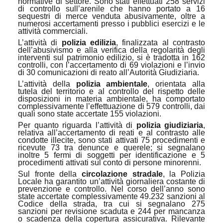
normative di settore. Sono stati effettuati 258 servizi
di controllo sull’arenile che hanno portato a 16
sequestri di merce venduta abusivamente, oltre a
numerosi accertamenti presso i pubblici esercizi e le
attività commerciali.
L’attività di
polizia edilizia
, finalizzata al contrasto
dell’abusivismo e alla verifica della regolarità degli
interventi sul patrimonio edilizio, si è tradotta in 162
controlli, con l’accertamento di 69 violazioni e l’invio
di 30 comunicazioni di reato all’Autorità Giudiziaria.
L’attività della
polizia ambientale
, orientata alla
tutela del territorio e al controllo del rispetto delle
disposizioni in materia ambientale, ha comportato
complessivamente l’effettuazione di 579 controlli, dai
quali sono state accertate 155 violazioni.
Per quanto riguarda l’attività di
polizia giudiziaria
,
relativa all’accertamento di reati e al contrasto alle
condotte illecite, sono stati attivati 75 procedimenti e
ricevute 73 tra denunce e querele; si segnalano
inoltre 5 fermi di soggetti per identificazione e 5
procedimenti attivati sul conto di persone minorenni.
Sul fronte della
circolazione stradale
, la Polizia
Locale ha garantito un’attività giornaliera costante di
prevenzione e controllo. Nel corso dell’anno sono
state accertate complessivamente 49.232 sanzioni al
Codice della strada, tra cui si segnalano 275
sanzioni per revisione scaduta e 244 per mancanza
o scadenza della copertura assicurativa. Rilevante