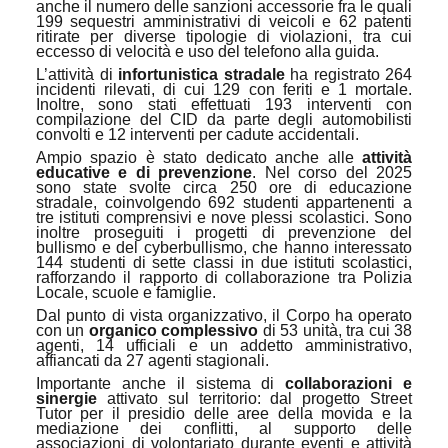
anche il numero delle sanzioni accessorie fra le quali
199 sequestri amministrativi di veicoli e 62 patenti
ritirate per diverse tipologie di violazioni, tra cui
eccesso di velocità e uso del telefono alla guida.
L’attività di
infortunistica stradale
ha registrato 264
incidenti rilevati, di cui 129 con feriti e 1 mortale.
Inoltre, sono stati effettuati 193 interventi con
compilazione del CID da parte degli automobilisti
convolti e 12 interventi per cadute accidentali.
Ampio spazio è stato dedicato anche alle
attività
educative e di prevenzione
. Nel corso del 2025
sono state svolte circa 250 ore di educazione
stradale, coinvolgendo 692 studenti appartenenti a
tre istituti comprensivi e nove plessi scolastici. Sono
inoltre proseguiti i progetti di prevenzione del
bullismo e del cyberbullismo, che hanno interessato
144 studenti di sette classi in due istituti scolastici,
rafforzando il rapporto di collaborazione tra Polizia
Locale, scuole e famiglie.
Dal punto di vista organizzativo, il Corpo ha operato
con un
organico complessivo
di 53 unità, tra cui 38
agenti, 14 ufficiali e un addetto amministrativo,
affiancati da 27 agenti stagionali.
Importante anche il sistema di
collaborazioni e
sinergie
attivato sul territorio: dal progetto Street
Tutor per il presidio delle aree della movida e la
mediazione dei conflitti, al supporto delle
associazioni di volontariato durante eventi e attività