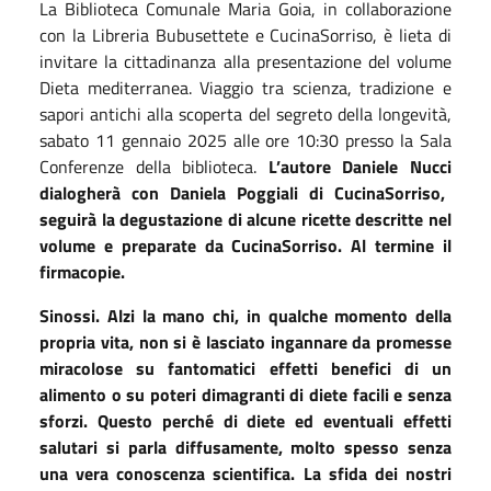
La
Biblioteca Comunale
Maria Goia,
in collaborazione
con la Libreria Bubusettete e CucinaSorriso,
è lieta di
invitare la cittadinanza alla presentazione del volume
Dieta mediterranea. Viaggio tra scienza, tradizione e
sapori antichi alla scoperta del segreto della longevità
,
sabato 11 gennaio 2025 alle ore 10:30 presso la Sala
Conferenze della biblioteca
.
L’autore
Daniele Nucci
dialogherà
con
Daniela Poggiali
di CucinaSorriso,
seguirà la degustazione di alcune ricette descritte nel
volume e preparate da CucinaSorriso. Al termine il
firmacopie.
Sinossi
.
Alzi la mano chi, in qualche momento della
propria vita, non si è lasciato ingannare da promesse
miracolose su fantomatici effetti benefici di un
alimento o su poteri dimagranti di diete facili e senza
sforzi. Questo perché di diete ed eventuali effetti
salutari si parla diffusamente, molto spesso senza
una vera conoscenza scientifica. La sfida dei nostri