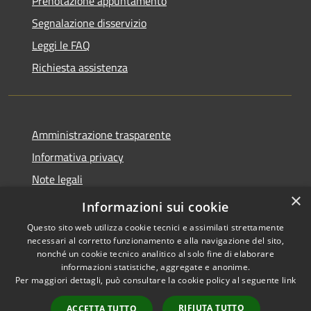
Prenotazione appuntamento
Segnalazione disservizio
Leggi le FAQ
Richiesta assistenza
Amministrazione trasparente
Informativa privacy
Note legali
×
Dichiarazione di accessibilità
Informazioni sui cookie
Questo sito web utilizza cookie tecnici e assimilati strettamente
necessari al corretto funzionamento e alla navigazione del sito,
nonché un cookie tecnico analitico al solo fine di elaborare
informazioni statistiche, aggregate e anonime.
RSS
Copyright © 2026 • Comune di
Per maggiori dettagli, può consultare la cookie policy al seguente
link
Accessibilità
Cervia • Powered by
Privacy
Municipium
Accesso
•
RIFIUTA TUTTO
ACCETTA TUTTO