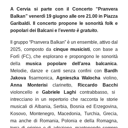
A Cervia
si parte
co
n i
l Concerto “Pranvera
Balkan” venerdì 19 giugno alle ore 21.00 in Piazza
Garibaldi. Il concerto propone le sonorità folk e
popolari dei Balcani e l’e
vento è gratuito.
Il gruppo “
Pranvera Balkan” è u
n ensemble, attivo dal
2025, composto da
cinque musicisti
, con base a
Forlì (FC), che esplorano e propongono le sonorità
della
musica popolare dell’area balcanica
.
Melodie, danze e canti senza confini con
Bardh
Jakova
fisarmonica,
Agnieszka Walocha
violino,
Anna Monterisi
clarinetto,
Riccardo Bacchi
violoncello e
Gabriele Laghi
contrabbasso, si
intrecciano in un repertorio che racconta le storie
musicali di Albania, Serbia, Bosnia ed Erzegovina,
Kosovo, Montenegro, Macedonia, Turchia, Grecia,
ma anche di Romania, Polonia e della Romagna,
terra di origine e di adozione, mantenendo sempre