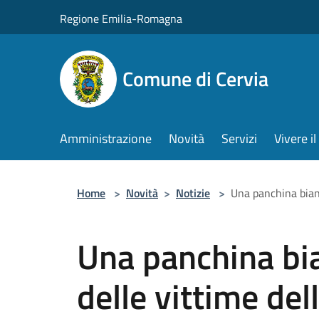
Salta al contenuto principale
Regione Emilia-Romagna
Comune di Cervia
Amministrazione
Novità
Servizi
Vivere 
Home
>
Novità
>
Notizie
>
Una panchina bian
Una panchina bi
delle vittime del