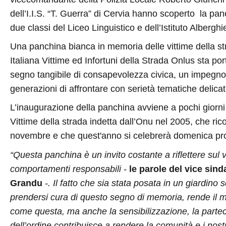
dell’I.I.S. “T. Guerra” di Cervia hanno scoperto
la pan
due classi del Liceo Linguistico e dell’Istituto Alberghi
Una panchina bianca in memoria delle vittime della st
Italiana Vittime ed Infortuni della Strada Onlus sta port
segno tangibile di consapevolezza civica, un impegno
generazioni di affrontare con serietà tematiche delica
L’inaugurazione della panchina avviene a pochi giorni 
Vittime della strada indetta dall’Onu nel 2005, che ri
novembre e che quest'anno si celebrerà domenica p
“Questa panchina è un invito costante a riflettere sul v
comportamenti responsabili -
le parole del vice sin
Grandu
-. Il fatto che sia stata posata in un giardino 
prendersi cura di questo segno di memoria, rende il m
come questa, ma anche la sensibilizzazione, la partec
dell’ordine contribuisce a rendere la comunità e i nostr