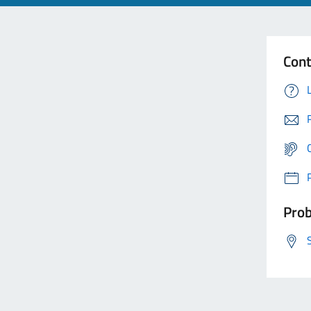
Cont
Prob