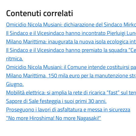
Contenuti correlati
Omicidio Nicola Musiani: dichiarazione del Sindaco Mirk
Il Sindaco e il Vicesindaco hanno incontrato Pierluigi Lun
Milano Marittima: inaugurata la nuova isola ecologica inte
Il Sindaco e il Vicesindaco hanno premiato la squadra “Ce
ritmica.
Omicidio Nicola Musiani: il Comune intende costituirsi par
Milano Marittima, 150 mila euro per la manutenzione stra
Giugno.
Mobilità elettrica: si amplia la rete di ricarica “fast” sul t
Sapore di Sale festeggia i suoi primi 30 anni.
Proseguono i lavori di asfaltatura e messa in sicurezza
"No more Hiroshima! No more Nagasaki!"