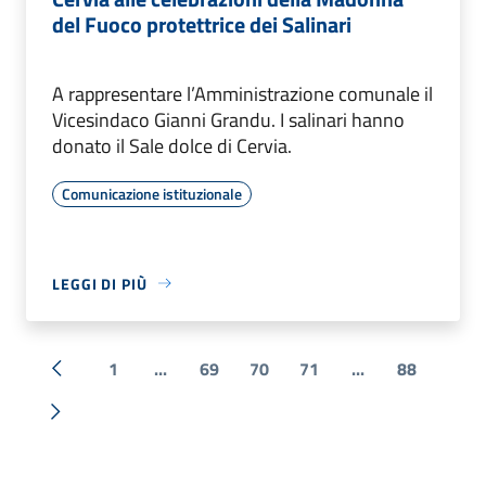
del Fuoco protettrice dei Salinari
A rappresentare l’Amministrazione comunale il
Vicesindaco Gianni Grandu. I salinari hanno
donato il Sale dolce di Cervia.
Comunicazione istituzionale
LEGGI DI PIÙ
1
...
69
70
71
...
88
« Precedente
Successiva »