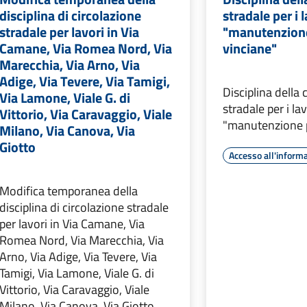
disciplina di circolazione
stradale per i l
stradale per lavori in Via
"manutenzion
Camane, Via Romea Nord, Via
vinciane"
Marecchia, Via Arno, Via
Adige, Via Tevere, Via Tamigi,
Disciplina della 
Via Lamone, Viale G. di
stradale per i lav
Vittorio, Via Caravaggio, Viale
"manutenzione p
Milano, Via Canova, Via
Giotto
Accesso all'inform
Modifica temporanea della
disciplina di circolazione stradale
per lavori in Via Camane, Via
Romea Nord, Via Marecchia, Via
Arno, Via Adige, Via Tevere, Via
Tamigi, Via Lamone, Viale G. di
Vittorio, Via Caravaggio, Viale
Milano, Via Canova, Via Giotto