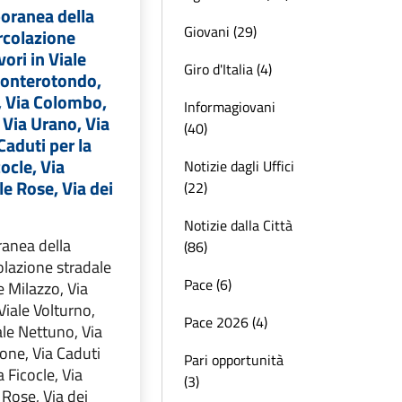
oranea della
Giovani (29)
ircolazione
vori in Viale
Giro d'Italia (4)
Monterotondo,
, Via Colombo,
Informagiovani
 Via Urano, Via
(40)
Caduti per la
cocle, Via
Notizie dagli Uffici
le Rose, Via dei
(22)
Notizie dalla Città
anea della
(86)
colazione stradale
Pace (6)
le Milazzo, Via
iale Volturno,
Pace 2026 (4)
le Nettuno, Via
lone, Via Caduti
Pari opportunità
a Ficocle, Via
(3)
 Rose, Via dei