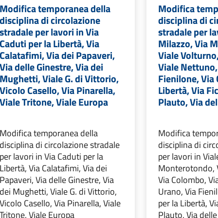
Modifica temporanea della
Modifica temp
disciplina di circolazione
disciplina di c
stradale per lavori in Via
stradale per la
Caduti per la Libertà, Via
Milazzo, Via 
Calatafimi, Via dei Papaveri,
Viale Volturno
Via delle Ginestre, Via dei
Viale Nettuno,
Mughetti, Viale G. di Vittorio,
Fienilone, Via 
Vicolo Casello, Via Pinarella,
Libertà, Via Fi
Viale Tritone, Viale Europa
Plauto, Via del
Modifica temporanea della
Modifica tempor
disciplina di circolazione stradale
disciplina di cir
per lavori in Via Caduti per la
per lavori in Via
Libertà, Via Calatafimi, Via dei
Monterotondo, V
Papaveri, Via delle Ginestre, Via
Via Colombo, Via
dei Mughetti, Viale G. di Vittorio,
Urano, Via Fieni
Vicolo Casello, Via Pinarella, Viale
per la Libertà, Vi
Tritone, Viale Europa
Plauto, Via delle