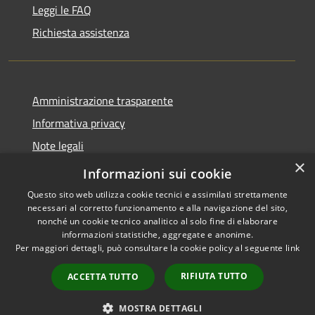
Leggi le FAQ
Richiesta assistenza
Amministrazione trasparente
Informativa privacy
Note legali
×
Dichiarazione di accessibilità
Informazioni sui cookie
Questo sito web utilizza cookie tecnici e assimilati strettamente
necessari al corretto funzionamento e alla navigazione del sito,
nonché un cookie tecnico analitico al solo fine di elaborare
informazioni statistiche, aggregate e anonime.
RSS
Copyright © 2026 • Comune di
Per maggiori dettagli, può consultare la cookie policy al seguente
link
Accessibilità
Cervia • Powered by
Privacy
Municipium
Accesso
•
RIFIUTA TUTTO
ACCETTA TUTTO
Cookie
redazione
Mappa del sito
MOSTRA DETTAGLI