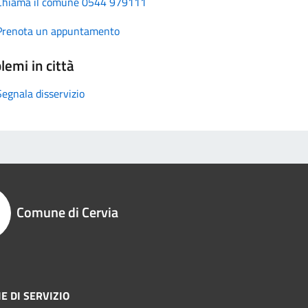
Chiama il comune 0544 979111
Prenota un appuntamento
lemi in città
Segnala disservizio
Comune di Cervia
E DI SERVIZIO