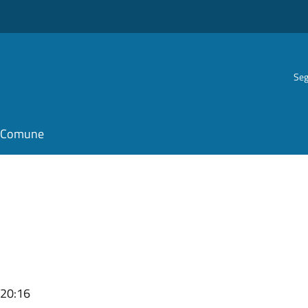
Seg
il Comune
 20:16