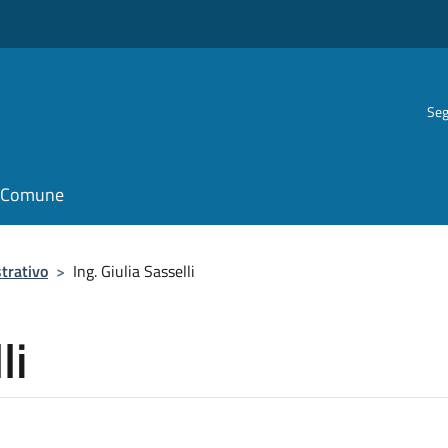
Seg
il Comune
trativo
>
Ing. Giulia Sasselli
li