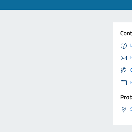
Cont
Prob