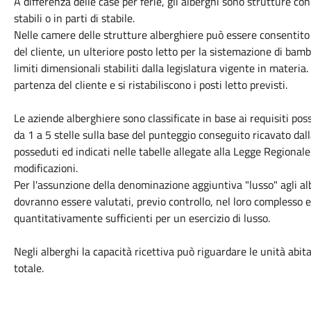
A differenza delle case per ferie, gli alberghi sono strutture c
stabili o in parti di stabile.
Nelle camere delle strutture alberghiere può essere consentito
del cliente, un ulteriore posto letto per la sistemazione di bamb
limiti dimensionali stabiliti dalla legislatura vigente in materia
partenza del cliente e si ristabiliscono i posti letto previsti.
Le aziende alberghiere sono classificate in base ai requisiti 
da 1 a 5 stelle sulla base del punteggio conseguito ricavato da
posseduti ed indicati nelle tabelle allegate alla Legge Regiona
modificazioni.
Per l'assunzione della denominazione aggiuntiva "lusso" agli albe
dovranno essere valutati, previo controllo, nel loro complesso
quantitativamente sufficienti per un esercizio di lusso.
Negli alberghi la capacità ricettiva può riguardare le unità abi
totale.