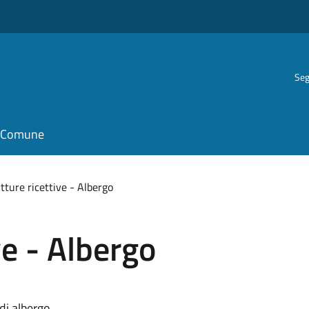
Seg
il Comune
tture ricettive - Albergo
ve - Albergo
 di albergo