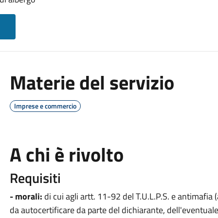
Materie del servizio
Imprese e commercio
A chi è rivolto
Requisiti
- morali:
di cui agli artt. 11-92 del T.U.L.P.S. e antimafi
da autocertificare da parte del dichiarante, dell'eventua