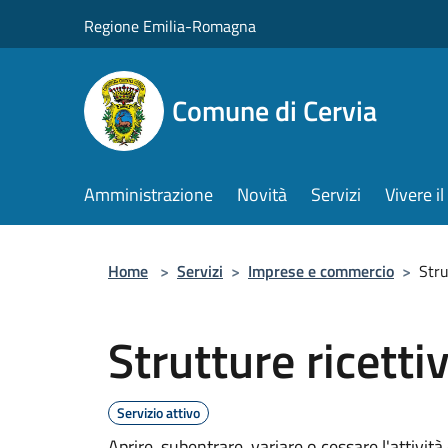
Salta al contenuto principale
Regione Emilia-Romagna
Comune di Cervia
Amministrazione
Novità
Servizi
Vivere 
Home
>
Servizi
>
Imprese e commercio
>
Stru
Strutture ricetti
Servizio attivo
Aprire, subentrare, variare o cessare l'attività