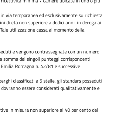
on ricettività minima 7 camere ubicate in uno o più
 in via temporanea ed esclusivamente su richiesta
ini di età non superiore a dodici anni, in deroga ai
. Tale utilizzazione cessa al momento della
posseduti e vengono contrassegnate con un numero
lla somma dei singoli punteggi corrispondenti
le Emilia Romagna n. 42/81 e successive
rghi classificati a 5 stelle, gli standars posseduti
 e dovranno essere considerati qualitativamente e
tative in misura non superiore al 40 per cento del