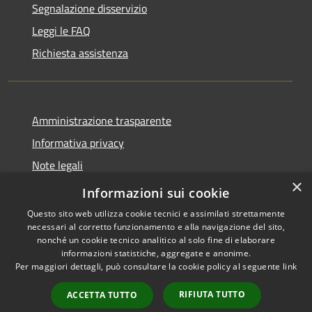
Segnalazione disservizio
Leggi le FAQ
Richiesta assistenza
Amministrazione trasparente
Informativa privacy
Note legali
×
Dichiarazione di accessibilità
Informazioni sui cookie
Questo sito web utilizza cookie tecnici e assimilati strettamente
necessari al corretto funzionamento e alla navigazione del sito,
nonché un cookie tecnico analitico al solo fine di elaborare
informazioni statistiche, aggregate e anonime.
RSS
Copyright © 2026 • Comune di
Per maggiori dettagli, può consultare la cookie policy al seguente
link
Accessibilità
Cervia • Powered by
Privacy
Municipium
Accesso
•
RIFIUTA TUTTO
ACCETTA TUTTO
Cookie
redazione