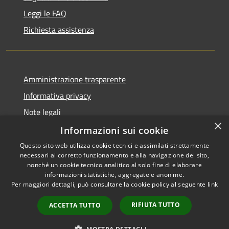
Leggi le FAQ
Richiesta assistenza
Amministrazione trasparente
Informativa privacy
Note legali
×
Dichiarazione di accessibilità
Informazioni sui cookie
Questo sito web utilizza cookie tecnici e assimilati strettamente
necessari al corretto funzionamento e alla navigazione del sito,
nonché un cookie tecnico analitico al solo fine di elaborare
informazioni statistiche, aggregate e anonime.
RSS
Copyright © 2026 • Comune di
Per maggiori dettagli, può consultare la cookie policy al seguente
link
Accessibilità
Cervia • Powered by
Privacy
Municipium
Accesso
•
RIFIUTA TUTTO
ACCETTA TUTTO
Cookie
redazione