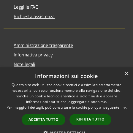
Leggi le FAQ
Richiesta assistenza
Amministrazione trasparente
Informativa privacy
Note legali
×
Dichiarazione di accessibilità
Informazioni sui cookie
Questo sito web utilizza cookie tecnici e assimilati strettamente
necessari al corretto funzionamento e alla navigazione del sito,
nonché un cookie tecnico analitico al solo fine di elaborare
informazioni statistiche, aggregate e anonime.
RSS
Copyright © 2026 • Comune di
Per maggiori dettagli, può consultare la cookie policy al seguente
link
Accessibilità
Cervia • Powered by
Privacy
Municipium
Accesso
•
RIFIUTA TUTTO
ACCETTA TUTTO
Cookie
redazione
Mappa del sito
MOSTRA DETTAGLI