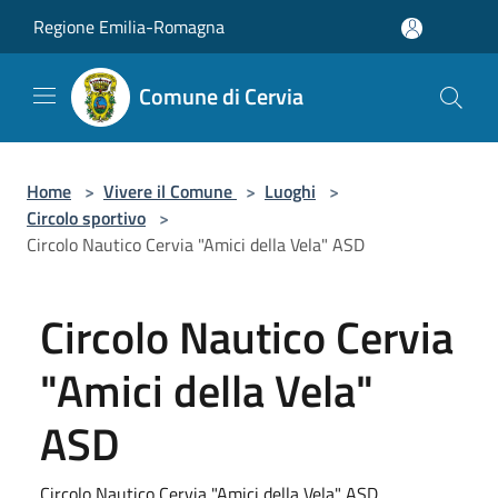
Salta al contenuto principale
Regione Emilia-Romagna
Comune di Cervia
Home
>
Vivere il Comune
>
Luoghi
>
Circolo sportivo
>
Circolo Nautico Cervia "Amici della Vela" ASD
Circolo Nautico Cervia
"Amici della Vela"
ASD
Circolo Nautico Cervia "Amici della Vela" ASD