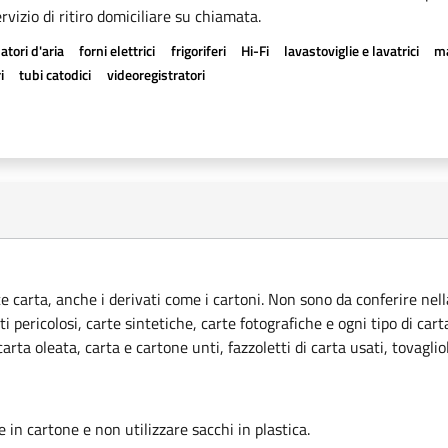
rvizio di ritiro domiciliare su chiamata.
atori d'aria
forni elettrici
frigoriferi
Hi-Fi
lavastoviglie e lavatrici
ma
i
tubi catodici
videoregistratori
ce carta, anche i derivati come i cartoni. Non sono da conferire nella
ti pericolosi, carte sintetiche, carte fotografiche e ogni tipo di car
rta oleata, carta e cartone unti, fazzoletti di carta usati, tovagliol
le in cartone e non utilizzare sacchi in plastica.