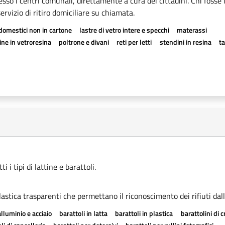
esso i centri comunali, direttamente a cura dei cittadini. Chi fosse 
rvizio di ritiro domiciliare su chiamata.
odomestici non in cartone
lastre di vetro intere e specchi
materassi
ne in vetroresina
poltrone e divani
reti per letti
stendini in resina
t
 i tipi di lattine e barattoli.
astica trasparenti che permettano il riconoscimento dei rifiuti dall
alluminio e acciaio
barattoli in latta
barattoli in plastica
barattolini di 