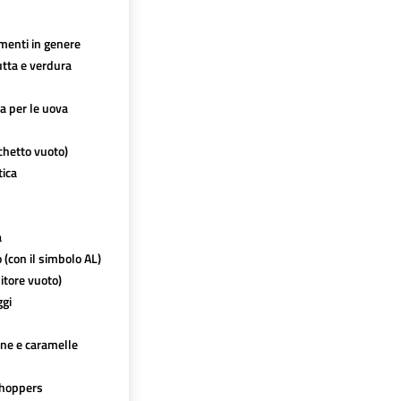
imenti in genere
utta e verdura
ca per le uova
chetto vuoto)
tica
a
o (con il simbolo AL)
itore vuoto)
ggi
ine e caramelle
hoppers