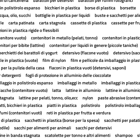
li di cancelleria
barattoli per detersivi
barattoli per rullini fotografici
in polistirolo espanso
bicchieri in plastica
borse di plastica
borsette
cqua, olio, succhi
bottiglie in plastica per liquidi
buste e sacchetti per al
lle
carta patinata
carta stagnola
cassette di plastica
cassette per fr
ioni in plastica rigide o flessibili
tenitore vuoto)
contenitori in metallo (pelati, tonno)
contenitori in plasti
nitori per bibite (lattine)
contenitori per liquidi in genere (piccole taniche)
erchietti dei barattoli di yogurt
detersivo (flacone vuoto)
detersivo (sac
ale in plastica (vuote)
film di nylon
film e pellicole da imballaggio in plas
 per la pulizia della casa
flaconi in plastica vuoti (detersivi, saponi)
r detergenti
fogli di protezione in alluminio delle cioccolate
laggio in polistirolo espanso
imballaggi in metallo
imballaggi in plastic
lacche (contenitore vuoto)
latta
lattine in alluminio
lattine in allumini
stagnata
lattine per pelati, tonno, olio,ecc
nylon
paste abrasive (conten
atti, bicchieri in plastica
piatti in plastica
polistirolo
polistirolo imballa
fumi (contenitori vuoti)
reti in plastica per frutta e verdura
 di plastica
sacchetti in plastica (borse per la spesa)
sacchetti per patat
edile)
sacchi per alimenti per animali
sacchi per detersivi
tine in banda stagnata
scatolette per tonno e altri alimenti
shampoo
s