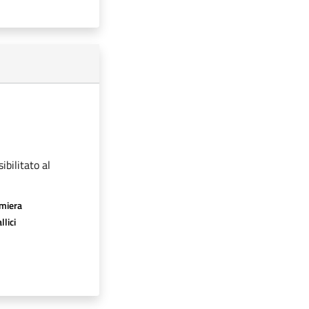
ibilitato al
amiera
llici