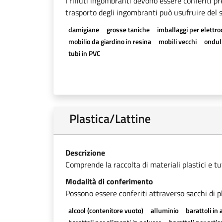
I rifiuti ingombranti devono essere conferiti pr
trasporto degli ingombranti può usufruire del se
damigiane
grosse taniche
imballaggi per elettr
mobilio da giardino in resina
mobili vecchi
onduli
tubi in PVC
Plastica/Lattine
Descrizione
Comprende la raccolta di materiali plastici e tutti
Modalità di conferimento
Possono essere conferiti attraverso sacchi di pl
alcool (contenitore vuoto)
alluminio
barattoli in 