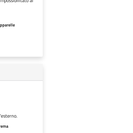
impossibilitato al
apparelle
'esterno.
crema