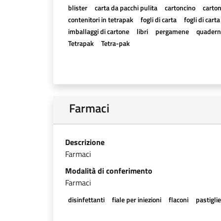
blister
carta da pacchi pulita
cartoncino
carton
contenitori in tetrapak
fogli di carta
fogli di cart
imballaggi di cartone
libri
pergamene
quadern
Tetrapak
Tetra-pak
Farmaci
Descrizione
Farmaci
Modalità di conferimento
Farmaci
disinfettanti
fiale per iniezioni
flaconi
pastigli