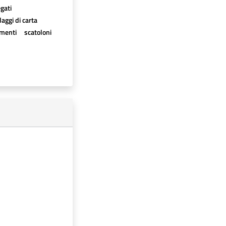
egati
aggi di carta
imenti
scatoloni