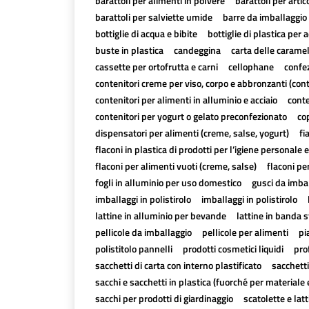
barattoli per alimenti in polvere
barattoli per artico
barattoli per salviette umide
barre da imballaggio 
bottiglie di acqua e bibite
bottiglie di plastica per a
buste in plastica
candeggina
carta delle carame
cassette per ortofrutta e carni
cellophane
confez
contenitori creme per viso, corpo e abbronzanti (con
contenitori per alimenti in alluminio e acciaio
conte
contenitori per yogurt o gelato preconfezionato
cop
dispensatori per alimenti (creme, salse, yogurt)
fi
flaconi in plastica di prodotti per l’igiene personale e
flaconi per alimenti vuoti (creme, salse)
flaconi pe
fogli in alluminio per uso domestico
gusci da imbal
imballaggi in polistirolo
imballaggi in polistirolo
lattine in alluminio per bevande
lattine in banda 
pellicole da imballaggio
pellicole per alimenti
pi
polistitolo pannelli
prodotti cosmetici liquidi
pro
sacchetti di carta con interno plastificato
sacchetti
sacchi e sacchetti in plastica (fuorché per materiale 
sacchi per prodotti di giardinaggio
scatolette e lat