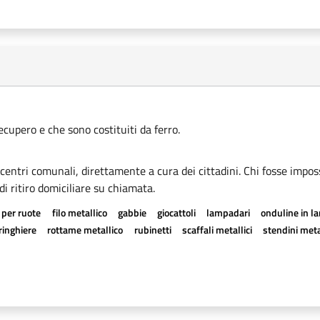
recupero e che sono costituiti da ferro.
i centri comunali, direttamente a cura dei cittadini. Chi fosse imposs
di ritiro domiciliare su chiamata.
 per ruote
filo metallico
gabbie
giocattoli
lampadari
onduline in l
ringhiere
rottame metallico
rubinetti
scaffali metallici
stendini meta