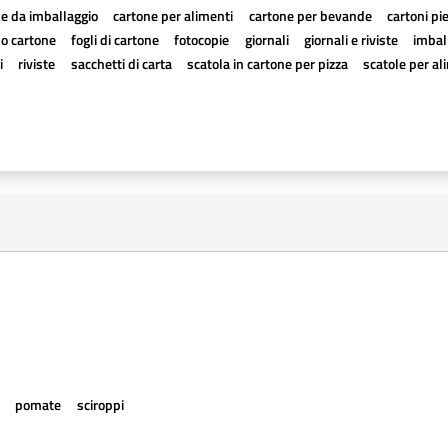
e da imballaggio
cartone per alimenti
cartone per bevande
cartoni pi
a o cartone
fogli di cartone
fotocopie
giornali
giornali e riviste
imball
i
riviste
sacchetti di carta
scatola in cartone per pizza
scatole per al
e
pomate
sciroppi