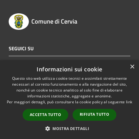
Comune di Cervia
SEGUICI SU
Facebook
Youtube
Instagram
×
Informazioni sui cookie
Questo sito web utilizza cookie tecnici e assimilati strettamente
AMMINISTRAZIONE
necessari al corretto funzionamento e alla navigazione del sito,
nonché un cookie tecnico analitico al solo fine di elaborare
Organi di Governo
informazioni statistiche, aggregate e anonime.
Per maggiori dettagli, può consultare la cookie policy al seguente
link
Aree Amministrative
Uffici
RIFIUTA TUTTO
ACCETTA TUTTO
Enti e fondazioni
MOSTRA DETTAGLI
Politici