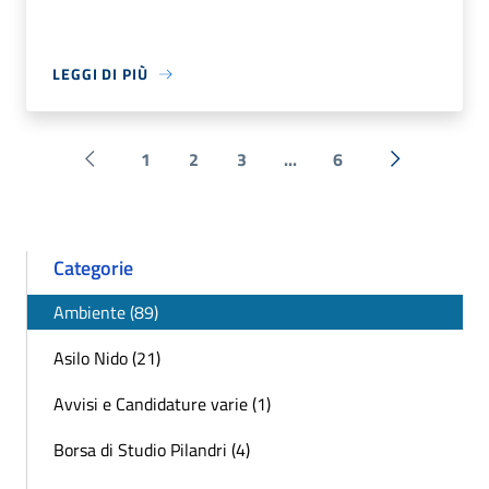
LEGGI DI PIÙ
1
2
3
...
6
Pagina precedente
Successiva 
Categorie
Ambiente (89)
Asilo Nido (21)
Avvisi e Candidature varie (1)
Borsa di Studio Pilandri (4)