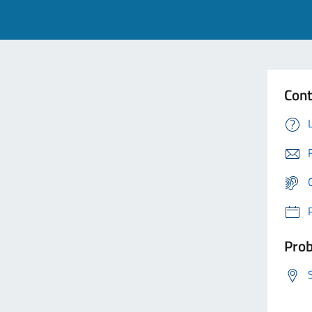
Cont
Prob